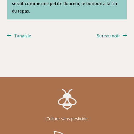
serait comme une petite douceur, le bonbon à la fin
du repas.
Navigation
Article
Article
Tanaisie
Sureau noir
précédent :
suivant :
de
l’article
Culture sans pesticide