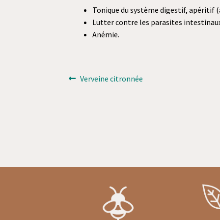
Tonique du système digestif, apéritif (
Lutter contre les parasites intestinau
Anémie.
Navigation
Article
Verveine citronnée
précédent :
de
l’article