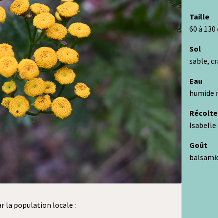
Taille
60 à 130
Sol
sable, c
Eau
humide 
Récolte
Isabelle 
Goût
balsamiq
r la population locale :