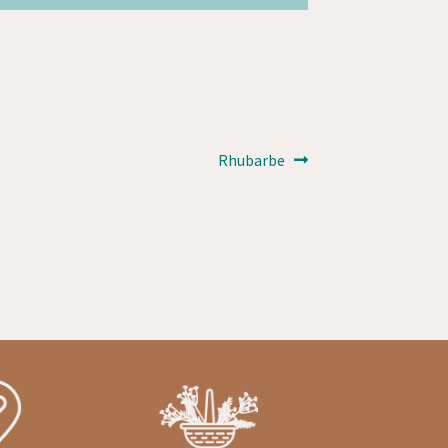
Article
Rhubarbe
suivant :