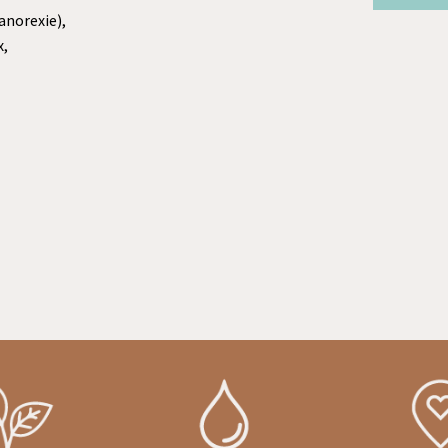
anorexie),
x,