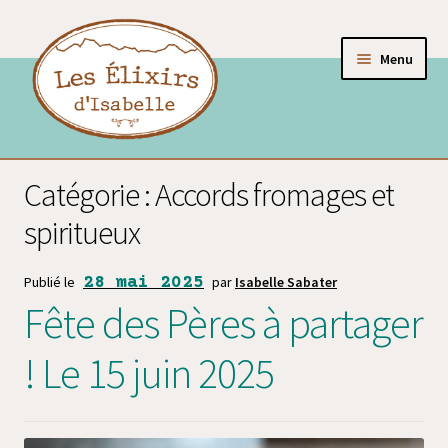
Menu
Les liqueurs
Catégorie :
Accords fromages et
Les apéritifs
spiritueux
Les coffrets
Publié le
28 mai 2025
par
Isabelle Sabater
Les accessoires
Fête des Pères à partager
Activités de la Maison des Élixirs
! Le 15 juin 2025
Les élixirs, mode d’emploi
Présentation d’Isabelle