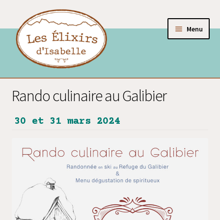
Menu
Les liqueurs
Rando culinaire au Galibier
Les apéritifs
30 et 31 mars 2024
Les coffrets
Les accessoires
Activités de la Maison des Élixirs
Les élixirs, mode d’emploi
Présentation d’Isabelle